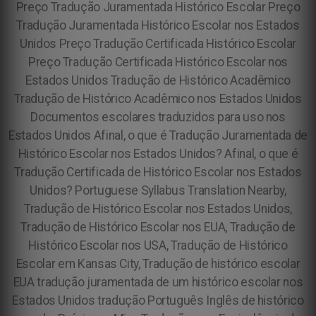
Preço Tradução Juramentada Histórico Escolar Preço
Tradução Juramentada Histórico Escolar nos Estados
Unidos Preço Tradução Certificada Histórico Escolar
Preço Tradução Certificada Histórico Escolar nos
Estados Unidos Tradução de Histórico Acadêmico
Tradução de Histórico Acadêmico nos Estados Unidos
Documentos escolares traduzidos para uso nos
Estados Unidos Afinal, o que é Tradução Juramentada de
Histórico Escolar nos Estados Unidos? Afinal, o que é
Tradução Certificada de Histórico Escolar nos Estados
Unidos? Portuguese Syllabus Translation Nearby,
Tradução de Histórico Escolar nos Estados Unidos,
Tradução de Histórico Escolar nos EUA, Tradução de
Histórico Escolar nos USA, Tradução de Histórico
Escolar em Kansas City, Tradução de histórico escolar
EUA tradução juramentada de um histórico escolar nos
Estados Unidos tradução Português Inglês de histórico