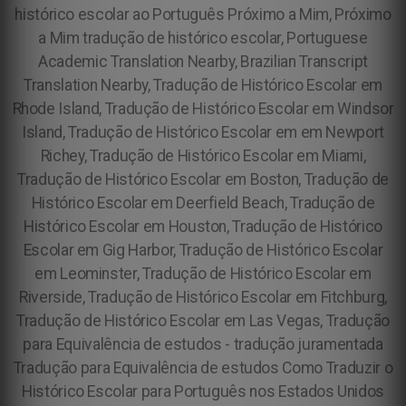
histórico escolar ao Português Próximo a Mim, Próximo
a Mim tradução de histórico escolar, Portuguese
Academic Translation Nearby, Brazilian Transcript
Translation Nearby, Tradução de Histórico Escolar em
Rhode Island, Tradução de Histórico Escolar em Windsor
Island, Tradução de Histórico Escolar em em Newport
Richey, Tradução de Histórico Escolar em Miami,
Tradução de Histórico Escolar em Boston, Tradução de
Histórico Escolar em Deerfield Beach, Tradução de
Histórico Escolar em Houston, Tradução de Histórico
Escolar em Gig Harbor, Tradução de Histórico Escolar
em Leominster, Tradução de Histórico Escolar em
Riverside, Tradução de Histórico Escolar em Fitchburg,
Tradução de Histórico Escolar em Las Vegas, Tradução
para Equivalência de estudos - tradução juramentada
Tradução para Equivalência de estudos Como Traduzir o
Histórico Escolar para Português nos Estados Unidos