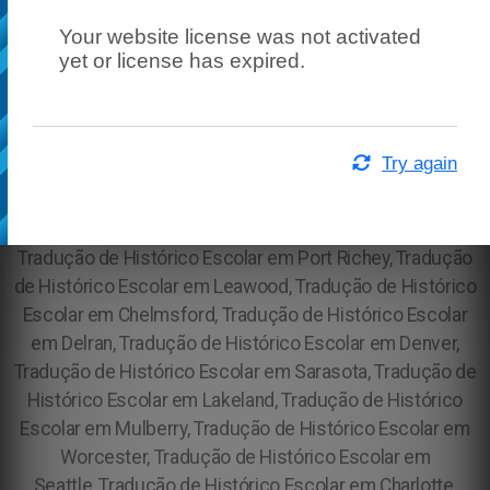
Your website license was not activated
yet or license has expired.
Try again