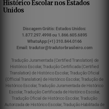
Histórico Escolar nos Estados
Unidos
Discagem Grátis: Estados Unidos:
1.877.297.4998 ou 1.866.605.6895
WhatsApp:(+1) 310.844.0166
Email: tradutor@tradutorbrasileiro.com
Tradução Juramentada (Certified Translation) de
Histórico Escolar, Tradução Certificada (Certified
Translation) de Histórico Escolar, Tradução Oficial
(Official Translation) de Histórico Escolar, Tradução de
Histórico Escolar, Tradução Juramentada de Histórico
Escolar, Tradução Certificada de Histórico Escolar,
Tradução Oficial de Histórico Escolar, Tradução
Autorizada de Histórico Escolar, Tradução Habilitada de