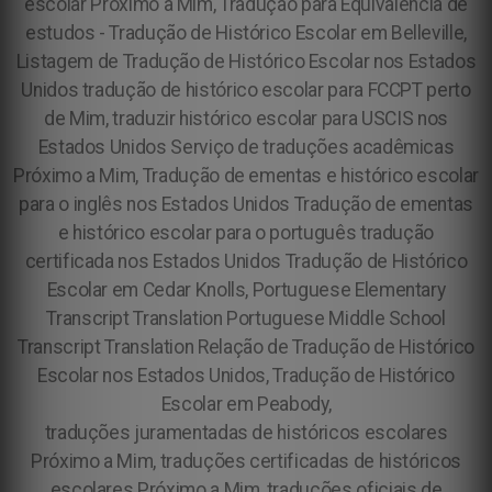
escolar Próximo a Mim, Tradução para Equivalência de
estudos - Tradução de Histórico Escolar em Belleville,
Listagem de Tradução de Histórico Escolar nos Estados
Unidos tradução de histórico escolar para FCCPT perto
de Mim, traduzir histórico escolar para USCIS nos
Estados Unidos Serviço de traduções acadêmicas
Próximo a Mim, Tradução de ementas e histórico escolar
para o inglês nos Estados Unidos Tradução de ementas
e histórico escolar para o português tradução
certificada nos Estados Unidos Tradução de Histórico
Escolar em Cedar Knolls, Portuguese Elementary
Transcript Translation Portuguese Middle School
Transcript Translation Relação de Tradução de Histórico
Escolar nos Estados Unidos, Tradução de Histórico
Escolar em Peabody,
traduções juramentadas de históricos escolares
Próximo a Mim, traduções certificadas de históricos
escolares Próximo a Mim, traduções oficiais de