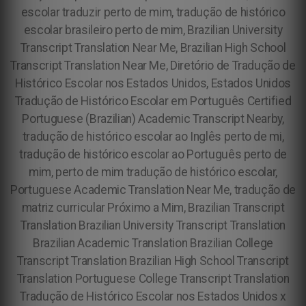
escolar traduzir perto de mim, tradução de histórico
escolar brasileiro perto de mim, Brazilian University
Transcript Translation Near Me, Brazilian High School
Transcript Translation Near Me, Diretório de Tradução de
Histórico Escolar nos Estados Unidos, Estados Unidos
Tradução de Histórico Escolar em Português Certified
Portuguese (Brazilian) Academic Transcript Nearby,
tradução de histórico escolar ao Inglês perto de mi,
tradução de histórico escolar ao Português perto de
mim, perto de mim tradução de histórico escolar,
Portuguese Academic Translation Near Me, tradução de
matriz curricular Próximo a Mim, Brazilian Transcript
Translation Brazilian University Transcript Translation
Brazilian Academic Translation Brazilian College
Transcript Translation Brazilian High School Transcript
Translation Portuguese College Transcript Translation
Tradução de Histórico Escolar nos Estados Unidos x