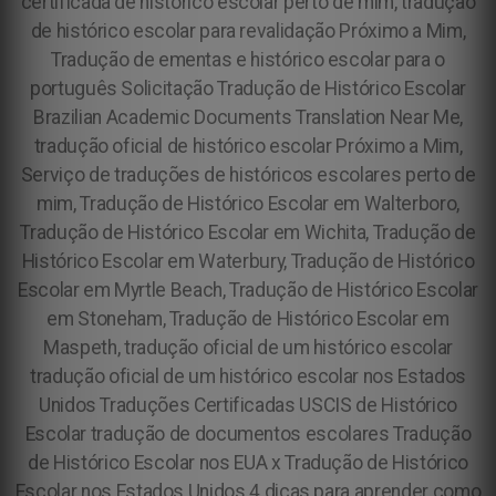
certificada de histórico escolar perto de mim, tradução
de histórico escolar para revalidação Próximo a Mim,
Tradução de ementas e histórico escolar para o
português Solicitação Tradução de Histórico Escolar
Brazilian Academic Documents Translation Near Me,
tradução oficial de histórico escolar Próximo a Mim,
Serviço de traduções de históricos escolares perto de
mim, Tradução de Histórico Escolar em Walterboro,
Tradução de Histórico Escolar em Wichita, Tradução de
Histórico Escolar em Waterbury, Tradução de Histórico
Escolar em Myrtle Beach, Tradução de Histórico Escolar
em Stoneham, Tradução de Histórico Escolar em
Maspeth, tradução oficial de um histórico escolar
tradução oficial de um histórico escolar nos Estados
Unidos Traduções Certificadas USCIS de Histórico
Escolar tradução de documentos escolares Tradução
de Histórico Escolar nos EUA x Tradução de Histórico
Escolar nos Estados Unidos 4 dicas para aprender como