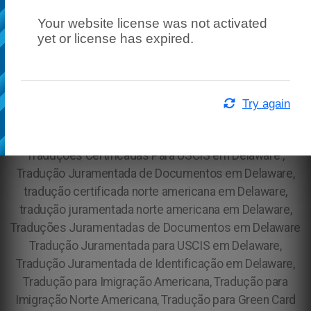
Delaware, Documentos Traduzir em Delaware, Traduzir
Your website license was not activated
documentos em Delaware, Tradução de Documentos
yet or license has expired.
para Brasileiros em Delaware Tradução Juramentada em
Delaware - Tradução Certificada em Delaware, Tradução
Oficial em Delaware - Tradução de Documentos para
uso em Delaware, Tradução para Brasileiros em
Try again
Delaware, Como encontrar Tradução Juramentada em
Delaware?, Tradução Juramentada em Delaware,
Traduções Certificadas Para USCIS em Delaware ,
Tradução Juramentada de Documentos em Delaware,
tradução certificada norte americana em Delaware,
tradução juramentada norte americana em Delaware,
Traduções Juramentadas de Documentos em Delaware
Tradução Juramentada para USCIS em Delaware,
Tradução Juramentada de Identificação em Delaware,
Tradução para Imigração Americana, Tradução para
Imigração Norte Americana, Tradução para Green Card